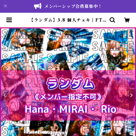
メンバーシップ会員募集中！
【ランダム】3.8 個人チェキ | FT s
tore ❁ Fleur Tentation 公式通
販サイト