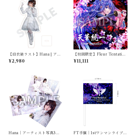
【旧衣装ラスト】Hana | アク
【初回限定】Fleur Tentation
リルスタンド
1st Single『天華統一』【スペ
¥2,980
¥11,111
シャルセット】
Hana｜アーティスト写真3枚
FT手旗｜1stワンマンライブ記