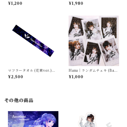
セット
念品
¥1,200
¥1,980
マフラータオル (花束ver.)｜F
Hana｜ランダムチェキ (Bapti
leur Tentation
sm -Noise Killer- ver.)
¥2,500
¥1,000
その他の商品