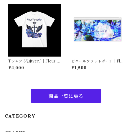
Tシャツ (花束ver.)｜Fleur T
ビニールフラットポーチ｜Fle
entation
ur Tentation Petit
¥4,000
¥1,500
商品一覧に戻る
CATEGORY