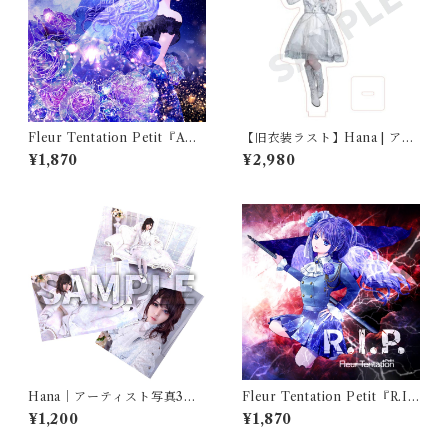
Fleur Tentation Petit『Ame
【旧衣装ラスト】Hana | アク
thyst』
リルスタンド
¥1,870
¥2,980
Hana｜アーティスト写真3枚
Fleur Tentation Petit『R.I.
セット
P.』
¥1,200
¥1,870