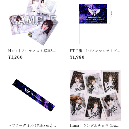
Hana｜アーティスト写真3枚
FT手旗｜1stワンマンライブ記
セット
念品
¥1,200
¥1,980
マフラータオル (花束ver.)｜F
Hana｜ランダムチェキ (Bapti