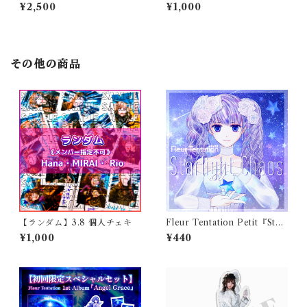
leur Tentation
sm -Noise Killer- ver.)
¥2,500
¥1,000
その他の商品
【ランダム】3.8 個人チェキ
Fleur Tentation Petit『Starl
ight Chaos』
¥1,000
¥440