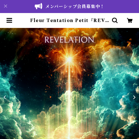
メンバーシップ会員募集中！
Fleur Tentation Petit『REVE
LATION』 | FT store ❁ Fleur
Tentation 公式通販サイト