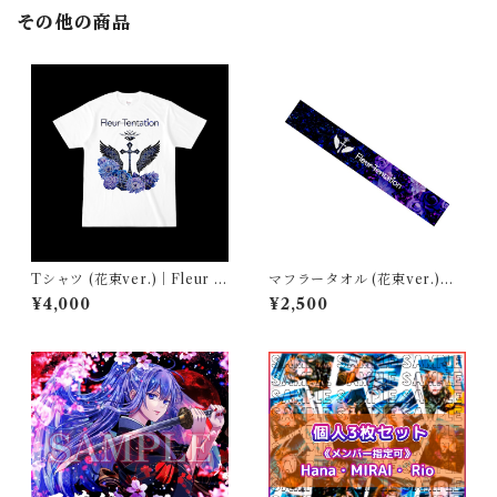
その他の商品
Tシャツ (花束ver.)｜Fleur T
マフラータオル (花束ver.)｜F
entation
leur Tentation
¥4,000
¥2,500