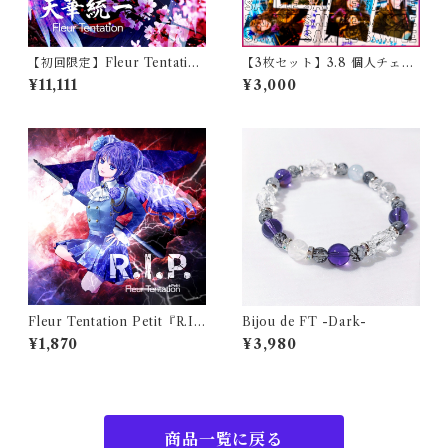
【初回限定】Fleur Tentation
【3枚セット】3.8 個人チェキ
1st Single『天華統一』【スペ
｜メンバー指定可能
¥11,111
¥3,000
シャルセット】
Fleur Tentation Petit『R.I.
Bijou de FT -Dark-
P.』
¥1,870
¥3,980
商品一覧に戻る