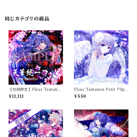
同じカテゴリの商品
【初回限定】Fleur Tentation
Fleur Tentation Petit『Upd
1st Single『天華統一』【スペ
ating Sanctuary／Luminou
¥11,111
¥550
シャルセット】
s』