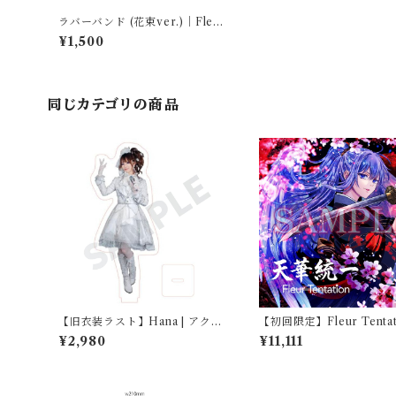
ラバーバンド (花束ver.)｜Fleur
Tentation
¥1,500
同じカテゴリの商品
【旧衣装ラスト】Hana | アクリ
【初回限定】Fleur Tentati
ルスタンド
st Single『天華統一』【
¥2,980
¥11,111
ャルセット】