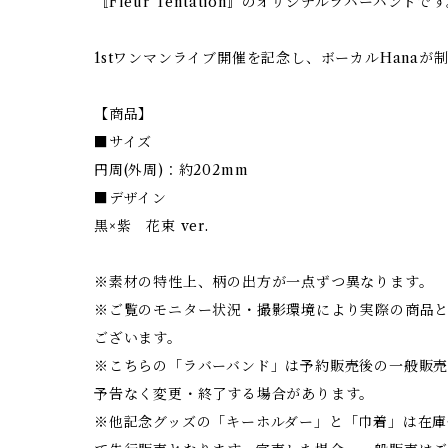
〚Fleur Tentation〛のオリジナルラバーバンドで
1stワンマンライブ開催を記念し、ボーカルHana
【商品】
■サイズ
円周(外周)：約202mm
■デザイン
黒×紫 花束 ver.
※素材の特性上、柄の出方が一点ずつ異なります。
※ご覧のモニター状況・撮影環境により実際の商品
ございます。
※こちらの「ラバーバンド」は予約販売後の一般販売
予告なく変更・終了する場合があります。
※他記念グッズの「キーホルダー」と「巾着」は在庫僅