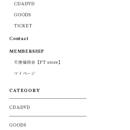
CD＆DVD
GOODS
TICKET
Contact
MEMBERSHIP
天使信仰会【FT store】
マイページ
CATEGORY
CD＆DVD
GOODS