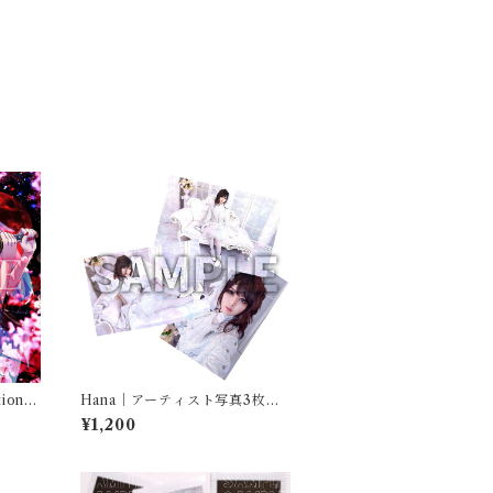
on 1
Hana｜アーティスト写真3枚セ
スペシ
ット
¥1,200