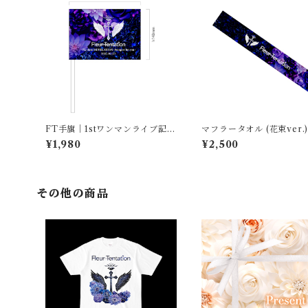
FT手旗｜1stワンマンライブ記念
マフラータオル (花束ver.)
品
ur Tentation
¥1,980
¥2,500
その他の商品